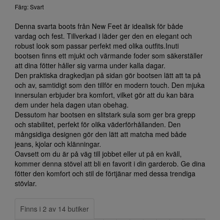
Färg: Svart
Denna svarta boots från New Feet är idealisk för både
vardag och fest. Tillverkad i läder ger den en elegant och
robust look som passar perfekt med olika outfits.Inuti
bootsen finns ett mjukt och värmande foder som säkerställer
att dina fötter håller sig varma under kalla dagar.
Den praktiska dragkedjan på sidan gör bootsen lätt att ta på
och av, samtidigt som den tillför en modern touch. Den mjuka
innersulan erbjuder bra komfort, vilket gör att du kan bära
dem under hela dagen utan obehag.
Dessutom har bootsen en slitstark sula som ger bra grepp
och stabilitet, perfekt för olika väderförhållanden. Den
mångsidiga designen gör den lätt att matcha med både
jeans, kjolar och klänningar.
Oavsett om du är på väg till jobbet eller ut på en kväll,
kommer denna stövel att bli en favorit i din garderob. Ge dina
fötter den komfort och stil de förtjänar med dessa trendiga
stövlar.
Finns i 2 av 14 butiker