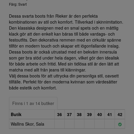
Färg: Svart
Dessa svarta boots från Rieker är den perfekta
kombinationen av stil och komfort. Tillverkad i skinnimitation.
Den klassiska designen med en smal spets och en måttlig
klack gör att den enkelt kan bäras till både vardags- och
festoutfits. Den dekorativa remmen med en cirkulär spänne
tillför en modern touch och skapar ett iögonfallande inslag.
Dessa boots är också utrustad med en bekväm innersula
som ger bra stöd under hela dagen, vilket gör den idealisk
för både arbete och fritid. Med sin tidlösa stil är den lätt att
matcha med allt från jeans till klänningar.
Välj dessa boots för att uttrycka din personliga stil, oavsett
tillfälle. Perfekt för den moderna kvinnan som värdesätter
både estetik och komfort.
Finns i 1 av 14 butiker
Butik
36
37
38
39
40
41
42
Wallins Skor, Sala