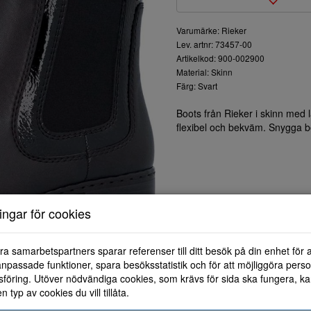
Varumärke: Rieker
Lev. artnr: 73457-00
Artikelkod: 900-002900
Material: Skinn
Färg: Svart
Boots från Rieker i skinn med la
flexibel och bekväm. Snygga boots
ningar för cookies
ra samarbetspartners sparar referenser till ditt besök på din enhet för 
npassade funktioner, spara besöksstatistik och för att möjliggöra perso
föring. Utöver nödvändiga cookies, som krävs för sida ska fungera, ka
en typ av cookies du vill tillåta.
36
37
38