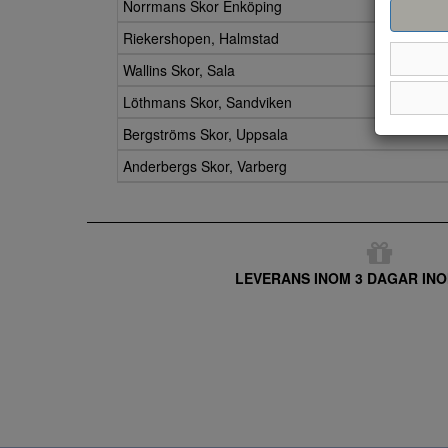
Norrmans Skor Enköping
Riekershopen, Halmstad
Wallins Skor, Sala
Löthmans Skor, Sandviken
Bergströms Skor, Uppsala
Anderbergs Skor, Varberg
LEVERANS INOM 3 DAGAR INO