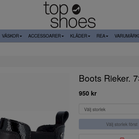
VÄSKOR
ACCESSOARER
KLÄDER
REA
VARUMÄRK
Boots Rieker. 
950 kr
Välj storlek först