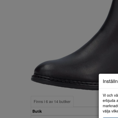
Inställ
Vi och vå
erbjuda a
Finns i 6 av 14 butiker
marknads
välja vilk
Butik