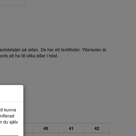
ckdetaljer på sidan. De har ett textilfoder. Yttersulan är
 att ha till olika stilar i höst.
att kunna
nifierad
n du själv
39
40
41
42