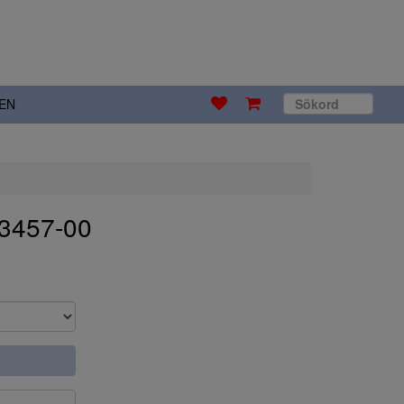
EN
73457-00