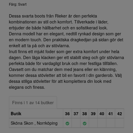
Färg: Svart
Dessa svarta boots från Rieker är den perfekta
kombinationen av stil och komfort. Tillverkade i läder,
erbjuder de både hållbarhet och en sofistikerad look.
Denna modell har en elegant, nedtill rynkad design som ger
en modern touch. Den praktiska dragkedjan på sidan gör det
enkelt att ta på och av stövlarna.
Inuti finns ett mjukt foder som ger extra komfort under hela
dagen. Den låga klacken ger ett stabilt steg och gör stövlarna
perfekta både för vardagligt bruk och mer festliga tillfällen.
Oavsett om du matchar dem med jeans eller en klänning,
kommer dessa stövletter att bli en favorit i din garderob. Välj
dessa stiliga stövletter för att komplettera din look med
elegans och finess.
Finns i 1 av 14 butiker
Butik
36
37
38
39
40
41
42
Sköna Skon , Norrköping