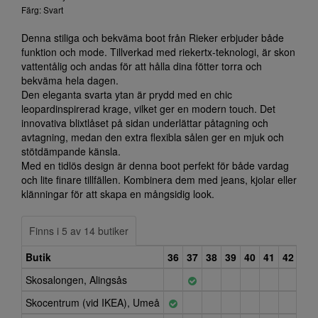
Färg: Svart
Denna stiliga och bekväma boot från Rieker erbjuder både
funktion och mode. Tillverkad med riekertx-teknologi, är skon
vattentålig och andas för att hålla dina fötter torra och
bekväma hela dagen.
Den eleganta svarta ytan är prydd med en chic
leopardinspirerad krage, vilket ger en modern touch. Det
innovativa blixtlåset på sidan underlättar påtagning och
avtagning, medan den extra flexibla sålen ger en mjuk och
stötdämpande känsla.
Med en tidlös design är denna boot perfekt för både vardag
och lite finare tillfällen. Kombinera dem med jeans, kjolar eller
klänningar för att skapa en mångsidig look.
Finns i 5 av 14 butiker
Butik
36
37
38
39
40
41
42
43
Skosalongen, Alingsås
Skocentrum (vid IKEA), Umeå