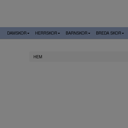
DAMSKOR
HERRSKOR
BARNSKOR
BREDA SKOR
HEM