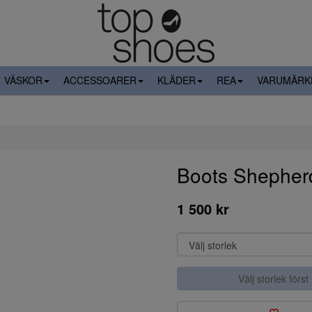
VÄSKOR
ACCESSOARER
KLÄDER
REA
VARUMÄRK
Boots Shepher
1 500 kr
Välj storlek först