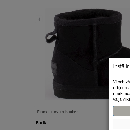
Inställ
Vi och vå
erbjuda a
marknads
välja vilk
Finns i 1 av 14 butiker
Butik