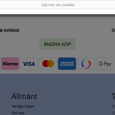
Läs mer om cookies
M SVERIGE
Ö
ÅNGRA KÖP
Allmänt
Vanliga frågor
C
Om oss
1