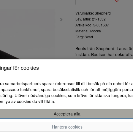
Varumärke: Shepherd
Lev. artnr: 21-1532
Artikelkod: 5-001637
Material: Mocka
Färg: Svart
Boots från Shepherd. Laura är
insidan. Bootsen har dekorativ
Yttersula i gummi.
ningar för cookies
ra samarbetspartners sparar referenser till ditt besök på din enhet för 
npassade funktioner, spara besöksstatistik och för att möjliggöra perso
föring. Utöver nödvändiga cookies, som krävs för sida ska fungera, ka
en typ av cookies du vill tillåta.
Acceptera alla
36
37
38
Hantera cookies