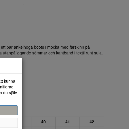
 ett par ankelhöga boots i mocka med fårskinn på
a utanpåliggande sömmar och kantband i textil runt sula.
att kunna
nifierad
n du själv
39
40
41
42