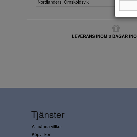
Nordlanders, Örnsköldsvik
LEVERANS INOM 3 DAGAR INO
Tjänster
Allmänna villkor
Köpvillkor