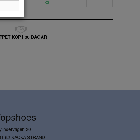
PPET KÖP I 30 DAGAR
Topshoes
ylindervägen 20
31 52 NACKA STRAND