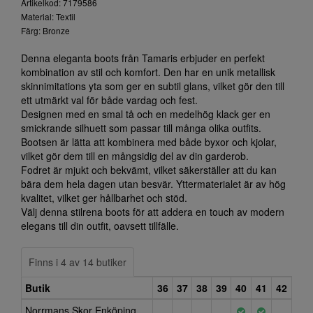
Artikelkod: 7179586
Material: Textil
Färg: Bronze
Denna eleganta boots från Tamaris erbjuder en perfekt
kombination av stil och komfort. Den har en unik metallisk
skinnimitations yta som ger en subtil glans, vilket gör den till
ett utmärkt val för både vardag och fest.
Designen med en smal tå och en medelhög klack ger en
smickrande silhuett som passar till många olika outfits.
Bootsen är lätta att kombinera med både byxor och kjolar,
vilket gör dem till en mångsidig del av din garderob.
Fodret är mjukt och bekvämt, vilket säkerställer att du kan
bära dem hela dagen utan besvär. Yttermaterialet är av hög
kvalitet, vilket ger hållbarhet och stöd.
Välj denna stilrena boots för att addera en touch av modern
elegans till din outfit, oavsett tillfälle.
Finns i 4 av 14 butiker
Butik
36
37
38
39
40
41
42
Norrmans Skor Enköping