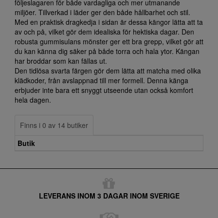
följeslagaren för både vardagliga och mer utmanande
miljöer. Tillverkad i läder ger den både hållbarhet och stil.
Med en praktisk dragkedja i sidan är dessa kängor lätta att ta
av och på, vilket gör dem idealiska för hektiska dagar. Den
robusta gummisulans mönster ger ett bra grepp, vilket gör att
du kan känna dig säker på både torra och hala ytor. Kängan
har broddar som kan fällas ut.
Den tidlösa svarta färgen gör dem lätta att matcha med olika
klädkoder, från avslappnad till mer formell. Denna känga
erbjuder inte bara ett snyggt utseende utan också komfort
hela dagen.
Finns i 0 av 14 butiker
Butik
LEVERANS INOM 3 DAGAR INOM SVERIGE