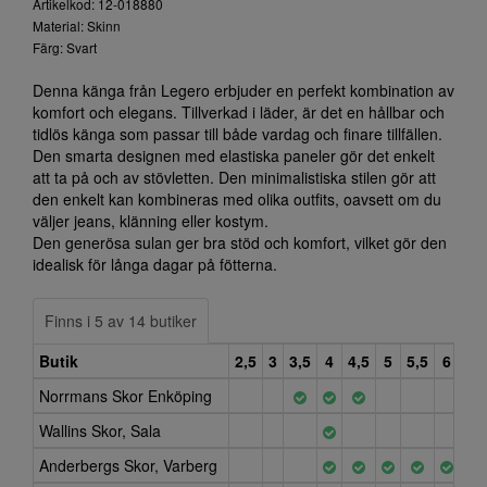
Artikelkod: 12-018880
Material: Skinn
Färg: Svart
Denna känga från Legero erbjuder en perfekt kombination av
komfort och elegans. Tillverkad i läder, är det en hållbar och
tidlös känga som passar till både vardag och finare tillfällen.
Den smarta designen med elastiska paneler gör det enkelt
att ta på och av stövletten. Den minimalistiska stilen gör att
den enkelt kan kombineras med olika outfits, oavsett om du
väljer jeans, klänning eller kostym.
Den generösa sulan ger bra stöd och komfort, vilket gör den
idealisk för långa dagar på fötterna.
Finns i 5 av 14 butiker
Butik
2,5
3
3,5
4
4,5
5
5,5
6
6,5
Norrmans Skor Enköping
Wallins Skor, Sala
Anderbergs Skor, Varberg