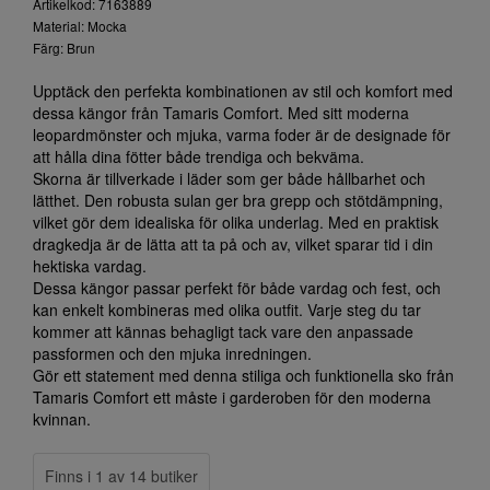
Artikelkod: 7163889
Material: Mocka
Färg: Brun
Upptäck den perfekta kombinationen av stil och komfort med
dessa kängor från Tamaris Comfort. Med sitt moderna
leopardmönster och mjuka, varma foder är de designade för
att hålla dina fötter både trendiga och bekväma.
Skorna är tillverkade i läder som ger både hållbarhet och
lätthet. Den robusta sulan ger bra grepp och stötdämpning,
vilket gör dem idealiska för olika underlag. Med en praktisk
dragkedja är de lätta att ta på och av, vilket sparar tid i din
hektiska vardag.
Dessa kängor passar perfekt för både vardag och fest, och
kan enkelt kombineras med olika outfit. Varje steg du tar
kommer att kännas behagligt tack vare den anpassade
passformen och den mjuka inredningen.
Gör ett statement med denna stiliga och funktionella sko från
Tamaris Comfort ett måste i garderoben för den moderna
kvinnan.
Finns i 1 av 14 butiker