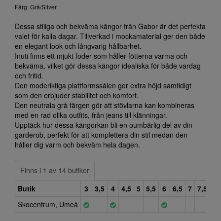
Färg: Grå/Silver
Dessa stiliga och bekväma kängor från Gabor är det perfekta
valet för kalla dagar. Tillverkad i mockamaterial ger den både
en elegant look och långvarig hållbarhet.
Inuti finns ett mjukt foder som håller fötterna varma och
bekväma, vilket gör dessa kängor idealiska för både vardag
och fritid.
Den moderiktiga plattformssålen ger extra höjd samtidigt
som den erbjuder stabilitet och komfort.
Den neutrala grå färgen gör att stövlarna kan kombineras
med en rad olika outfits, från jeans till klänningar.
Upptäck hur dessa kängorkan bli en oumbärlig del av din
garderob, perfekt för att komplettera din stil medan den
håller dig varm och bekväm hela dagen.
Finns i 1 av 14 butiker
Butik
3
3,5
4
4,5
5
5,5
6
6,5
7
7,5
8
Skocentrum, Umeå