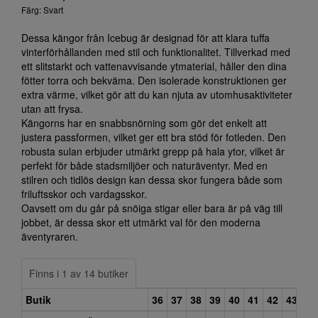
Färg: Svart
Dessa kängor från Icebug är designad för att klara tuffa
vinterförhållanden med stil och funktionalitet. Tillverkad med
ett slitstarkt och vattenavvisande ytmaterial, håller den dina
fötter torra och bekväma. Den isolerade konstruktionen ger
extra värme, vilket gör att du kan njuta av utomhusaktiviteter
utan att frysa.
Kängorns har en snabbsnörning som gör det enkelt att
justera passformen, vilket ger ett bra stöd för fotleden. Den
robusta sulan erbjuder utmärkt grepp på hala ytor, vilket är
perfekt för både stadsmiljöer och naturäventyr. Med en
stilren och tidlös design kan dessa skor fungera både som
friluftsskor och vardagsskor.
Oavsett om du går på snöiga stigar eller bara är på väg till
jobbet, är dessa skor ett utmärkt val för den moderna
äventyraren.
Finns i 1 av 14 butiker
Butik
36
37
38
39
40
41
42
43
44