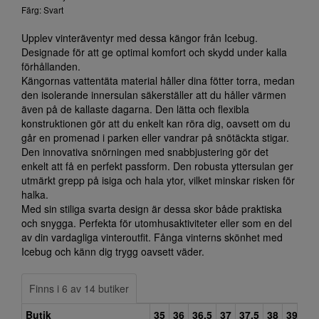
Färg: Svart
Upplev vinteräventyr med dessa kängor från Icebug.
Designade för att ge optimal komfort och skydd under kalla
förhållanden.
Kängornas vattentäta material håller dina fötter torra, medan
den isolerande innersulan säkerställer att du håller värmen
även på de kallaste dagarna. Den lätta och flexibla
konstruktionen gör att du enkelt kan röra dig, oavsett om du
går en promenad i parken eller vandrar på snötäckta stigar.
Den innovativa snörningen med snabbjustering gör det
enkelt att få en perfekt passform. Den robusta yttersulan ger
utmärkt grepp på isiga och hala ytor, vilket minskar risken för
halka.
Med sin stiliga svarta design är dessa skor både praktiska
och snygga. Perfekta för utomhusaktiviteter eller som en del
av din vardagliga vinteroutfit. Fånga vinterns skönhet med
Icebug och känn dig trygg oavsett väder.
Finns i 6 av 14 butiker
Butik
35
36
36,5
37
37,5
38
39
40