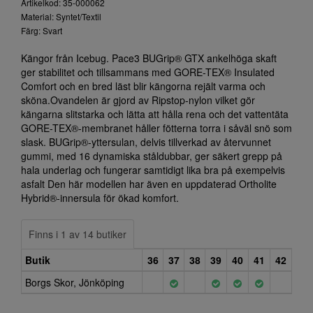
Artikelkod: 35-000062
Material: Syntet/Textil
Färg: Svart
Kängor från Icebug. Pace3 BUGrip® GTX ankelhöga skaft
ger stabilitet och tillsammans med GORE-TEX® Insulated
Comfort och en bred läst blir kängorna rejält varma och
sköna.Ovandelen är gjord av Ripstop-nylon vilket gör
kängarna slitstarka och lätta att hålla rena och det vattentäta
GORE-TEX®-membranet håller fötterna torra i såväl snö som
slask. BUGrip®-yttersulan, delvis tillverkad av återvunnet
gummi, med 16 dynamiska ståldubbar, ger säkert grepp på
hala underlag och fungerar samtidigt lika bra på exempelvis
asfalt Den här modellen har även en uppdaterad Ortholite
Hybrid®-innersula för ökad komfort.
Finns i 1 av 14 butiker
Butik
36
37
38
39
40
41
42
Borgs Skor, Jönköping