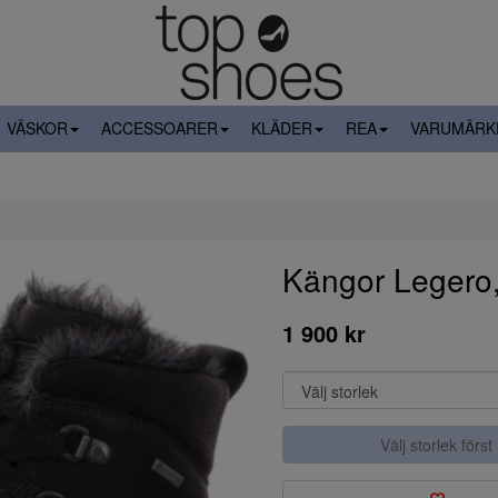
VÄSKOR
ACCESSOARER
KLÄDER
REA
VARUMÄRK
Kängor Legero
1 900 kr
Välj storlek först