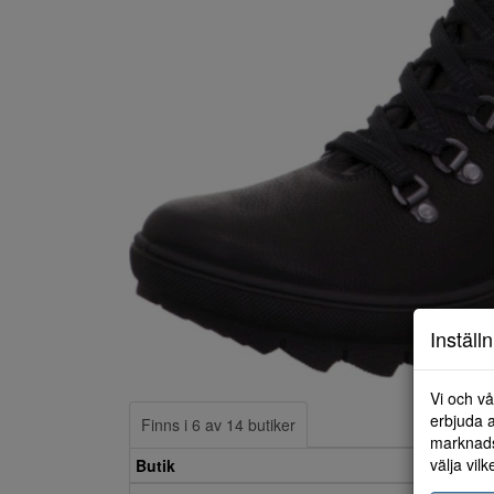
Inställ
Vi och vå
erbjuda a
Finns i 6 av 14 butiker
marknads
välja vilk
Butik