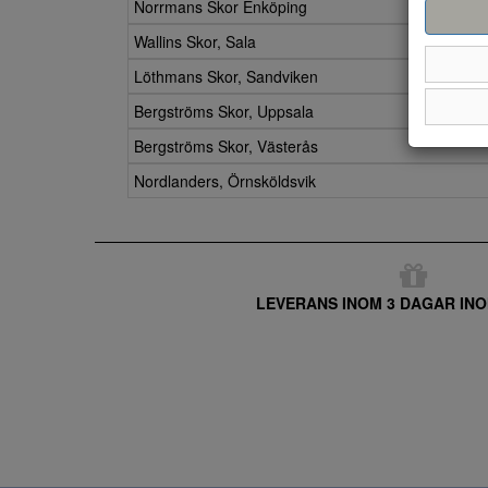
Norrmans Skor Enköping
Wallins Skor, Sala
Löthmans Skor, Sandviken
Bergströms Skor, Uppsala
Bergströms Skor, Västerås
Nordlanders, Örnsköldsvik
LEVERANS INOM 3 DAGAR INO