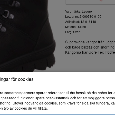
Varumärke: Legero
Lev. artnr: 2-000530-0100
Artikelkod: 12-016148
Material: Skinn
Färg: Svart
Supersköna kängor från Leger
och både blixtlås och snörning
Kängorna har Gore-Tex i fodret
ningar för cookies
ra samarbetspartners sparar referenser till ditt besök på din enhet för 
npassade funktioner, spara besöksstatistik och för att möjliggöra perso
föring. Utöver nödvändiga cookies, som krävs för sida ska fungera, ka
en typ av cookies du vill tillåta.
2.5
3
3.5
4
4.5
5
5.5