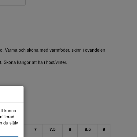
o. Varma och sköna med varmfoder, skinn i ovandelen
.
. Sköna kängor att ha i höst/vinter.
att kunna
nifierad
n du själv
6
6.5
7
7.5
8
8.5
9