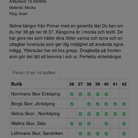
Artikelkod: 15-000656
Material: Mocka
Färg: Svart
Sköna kängor från Pomar med en generös läst Du kan om
du har 38 gå ner till 37. Kängorna är i mocka och textil. De
har gore-tex som håller dina fötter varma och torra och en
uttagbar innersula som ger dig möjlighet att använda egna
inlägg. Yttersulan har ett bra grepp. Dragkedja på fronten
som gör det lätt att komma i och ur. Perfekta vinterkängor.
Finns i 9 av 14 butiker
Butik
36
37
38
39
40
41
42
Norrmans Skor Enköping
Borgs Skor, Jönköping
Sköna Skon , Norrköping
Wallins Skor, Sala
Löthmans Skor, Sandviken