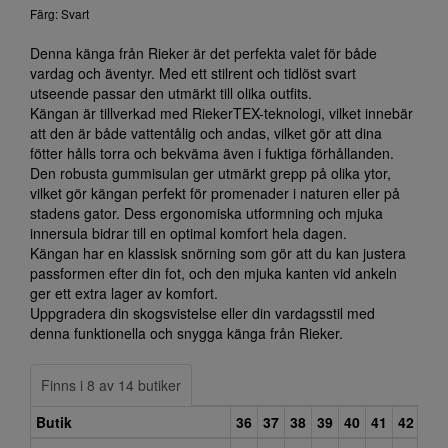
Färg: Svart
Denna känga från Rieker är det perfekta valet för både
vardag och äventyr. Med ett stilrent och tidlöst svart
utseende passar den utmärkt till olika outfits.
Kängan är tillverkad med RiekerTEX-teknologi, vilket innebär
att den är både vattentålig och andas, vilket gör att dina
fötter hålls torra och bekväma även i fuktiga förhållanden.
Den robusta gummisulan ger utmärkt grepp på olika ytor,
vilket gör kängan perfekt för promenader i naturen eller på
stadens gator. Dess ergonomiska utformning och mjuka
innersula bidrar till en optimal komfort hela dagen.
Kängan har en klassisk snörning som gör att du kan justera
passformen efter din fot, och den mjuka kanten vid ankeln
ger ett extra lager av komfort.
Uppgradera din skogsvistelse eller din vardagsstil med
denna funktionella och snygga känga från Rieker.
Finns i 8 av 14 butiker
Butik
36
37
38
39
40
41
42