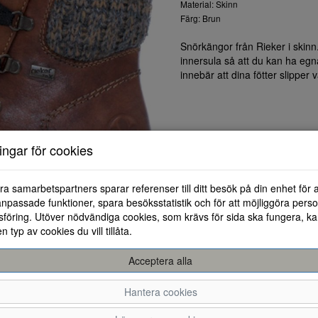
Material: Skinn
Färg: Brun
Snörkängor från Rieker i skin
innersula så att du kan ha egn
innebär att dina fötter slipper 
ningar för cookies
ra samarbetspartners sparar referenser till ditt besök på din enhet för 
npassade funktioner, spara besöksstatistik och för att möjliggöra perso
föring. Utöver nödvändiga cookies, som krävs för sida ska fungera, ka
en typ av cookies du vill tillåta.
Acceptera alla
Hantera cookies