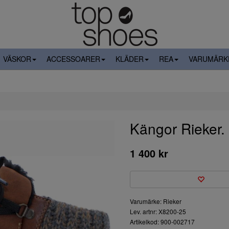
VÄSKOR
ACCESSOARER
KLÄDER
REA
VARUMÄRK
Kängor Rieker.
1 400 kr
Varumärke: Rieker
Lev. artnr: X8200-25
Artikelkod: 900-002717