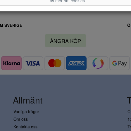
Läs mer om cookies
M SVERIGE
Ö
ÅNGRA KÖP
Allmänt
Vanliga frågor
C
Om oss
1
Kontakta oss
T