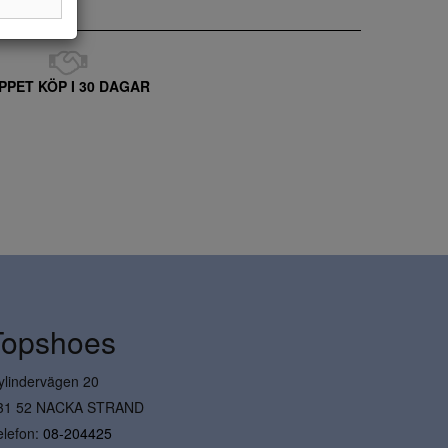
PPET KÖP I 30 DAGAR
Topshoes
ylindervägen 20
31 52 NACKA STRAND
elefon:
08-204425