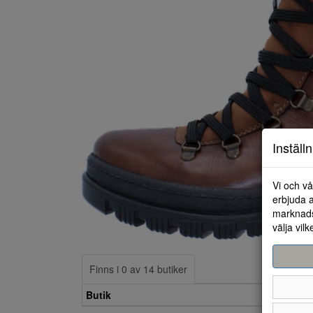
Inställ
Vi och vå
erbjuda a
marknads
välja vilk
Finns i 0 av 14 butiker
Butik