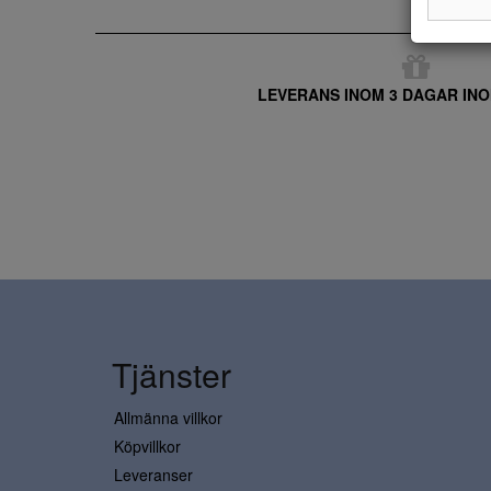
LEVERANS INOM 3 DAGAR INO
Tjänster
Allmänna villkor
Köpvillkor
Leveranser