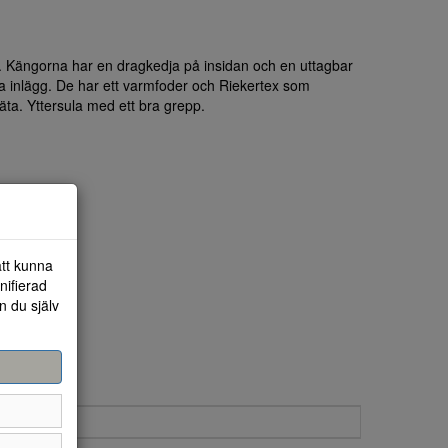
n. Kängorna har en dragkedja på insidan och en uttagbar
a inlägg. De har ett varmfoder och Riekertex som
väta. Yttersula med ett bra grepp.
att kunna
nifierad
n du själv