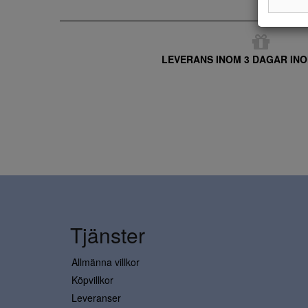
LEVERANS INOM 3 DAGAR INO
Tjänster
Allmänna villkor
Köpvillkor
Leveranser