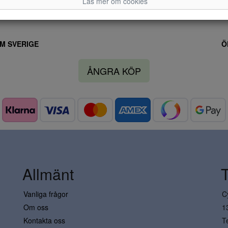
Läs mer om cookies
M SVERIGE
Ö
ÅNGRA KÖP
Allmänt
Vanliga frågor
C
Om oss
1
Kontakta oss
T