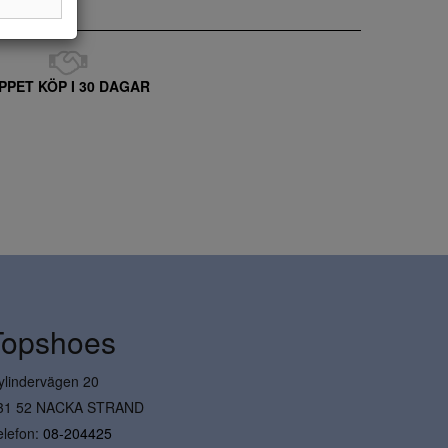
PPET KÖP I 30 DAGAR
Topshoes
ylindervägen 20
31 52 NACKA STRAND
elefon:
08-204425