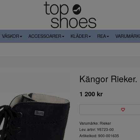
VÄSKOR
ACCESSOARER
KLÄDER
REA
VARUMÄRK
Kängor Rieker.
1 200 kr
Varumärke: Rieker
Lev. artnr: Y6723-00
Artikelkod: 900-001635