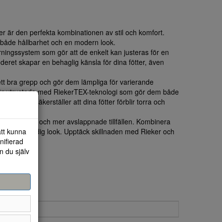
r är den perfekta kombinationen av stil och komfort.
e både hållbarhet och en modern look.
rningssystem som gör att de enkelt kan justeras för en
deret skapar en behaglig känsla för dina fötter, även
t bra grepp och gör dem lämpliga för varierande
är utrustade med RiekerTEX-teknologi som gör dem både
, vilket säkerställer att dina fötter förblir torra och
 både vardag och mer avslappnade tillfällen. Kombinera
att kunna
l för en trendig look. Upptäck skillnaden med Rieker och
nifierad
n du själv