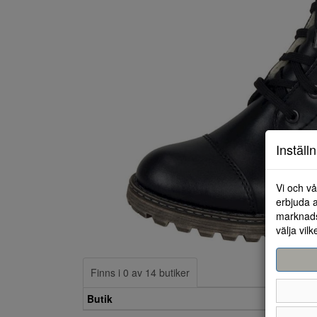
Inställ
Vi och vå
erbjuda a
marknads
välja vilk
Finns i 0 av 14 butiker
Butik