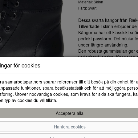
Material: Skinn
Färg: Svart
Dessa svarta kängor från Rieke
Tillverkade i skinn erbjuder d
Kängorna har ett klassiskt snö
perfekt passform. Det mjuka fo
under längre användning.
Den robusta gummisulan ger et
väderförhållanden. Kängorna 
vattenavvisande och andningsbara
ningar för cookies
bekväma.
Dessa kängor är idealiska för
ra samarbetspartners sparar referenser till ditt besök på din enhet för 
dem enkelt med jeans eller kjo
npassade funktioner, spara besöksstatistik och för att möjliggöra perso
ge dina fötter det de förtjänar.
föring. Utöver nödvändiga cookies, som krävs för sida ska fungera, ka
en typ av cookies du vill tillåta.
Acceptera alla
Hantera cookies