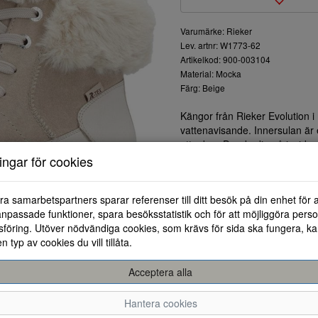
Varumärke: Rieker
Lev. artnr: W1773-62
Artikelkod: 900-003104
Material: Mocka
Färg: Beige
Kängor från Rieker Evolution
vattenavisande. Innersulan är 
uttagbar. Dragkedja på insidan.
vinterkängor.
ningar för cookies
ra samarbetspartners sparar referenser till ditt besök på din enhet för 
npassade funktioner, spara besöksstatistik och för att möjliggöra perso
föring. Utöver nödvändiga cookies, som krävs för sida ska fungera, ka
en typ av cookies du vill tillåta.
Acceptera alla
36
37
Hantera cookies