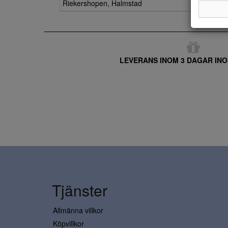
Riekershopen, Halmstad
LEVERANS INOM 3 DAGAR INO
Tjänster
Allmänna villkor
Köpvillkor