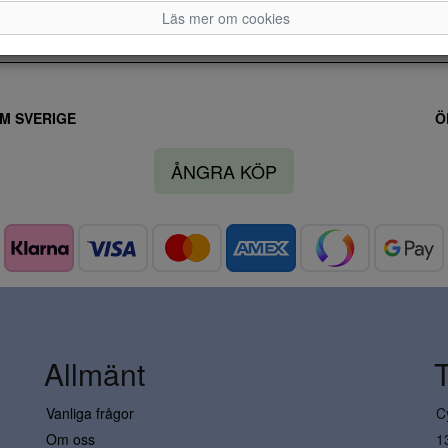
Läs mer om cookies
M SVERIGE
Ö
ÅNGRA KÖP
Allmänt
Vanliga frågor
C
Om oss
1