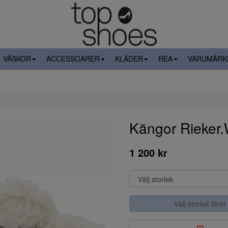
VÄSKOR
ACCESSOARER
KLÄDER
REA
VARUMÄRK
Kängor Rieker
1 200 kr
Välj storlek först