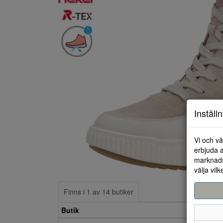
Inställ
Vi och vå
erbjuda a
marknads
välja vilk
Finns i 1 av 14 butiker
Butik