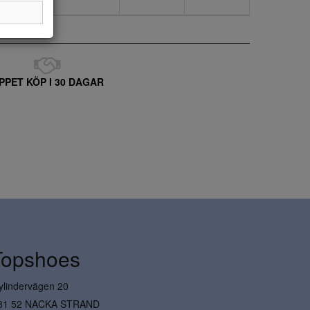
PPET KÖP I 30 DAGAR
Topshoes
ylindervägen 20
31 52 NACKA STRAND