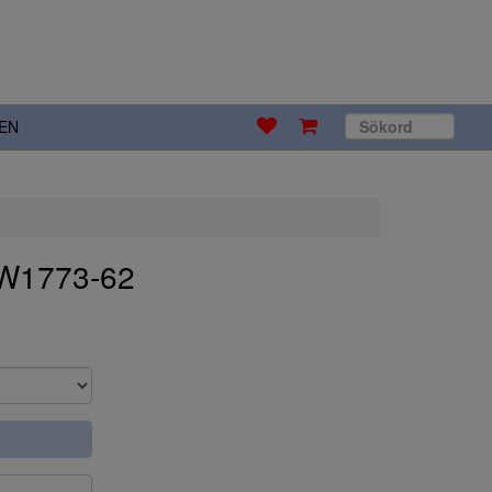
EN
.W1773-62