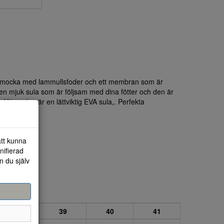
 i mocka med lammullsfoder och ett membran som är
en mjuk sula som är följsam med dina fötter och den är
 Yttersulan är en lättviktig EVA sula,. Perfekta
att kunna
nifierad
n du själv
38
39
40
41