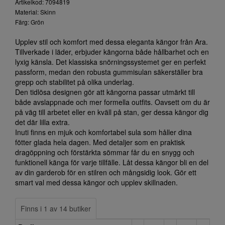
Artikelkod: 7094819
Material: Skinn
Färg: Grön
Upplev stil och komfort med dessa eleganta kängor från Ara.
Tillverkade i läder, erbjuder kängorna både hållbarhet och en
lyxig känsla. Det klassiska snörningssystemet ger en perfekt
passform, medan den robusta gummisulan säkerställer bra
grepp och stabilitet på olika underlag.
Den tidlösa designen gör att kängorna passar utmärkt till
både avslappnade och mer formella outfits. Oavsett om du är
på väg till arbetet eller en kväll på stan, ger dessa kängor dig
det där lilla extra.
Inuti finns en mjuk och komfortabel sula som håller dina
fötter glada hela dagen. Med detaljer som en praktisk
dragöppning och förstärkta sömmar får du en snygg och
funktionell känga för varje tillfälle. Låt dessa kängor bli en del
av din garderob för en stilren och mångsidig look. Gör ett
smart val med dessa kängor och upplev skillnaden.
Finns i 1 av 14 butiker