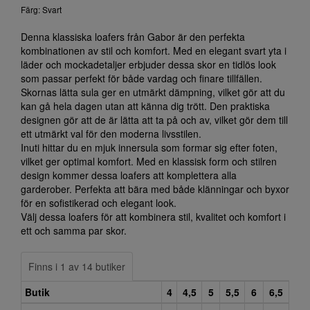
Färg: Svart
Denna klassiska loafers från Gabor är den perfekta
kombinationen av stil och komfort. Med en elegant svart yta i
läder och mockadetaljer erbjuder dessa skor en tidlös look
som passar perfekt för både vardag och finare tillfällen.
Skornas lätta sula ger en utmärkt dämpning, vilket gör att du
kan gå hela dagen utan att känna dig trött. Den praktiska
designen gör att de är lätta att ta på och av, vilket gör dem till
ett utmärkt val för den moderna livsstilen.
Inuti hittar du en mjuk innersula som formar sig efter foten,
vilket ger optimal komfort. Med en klassisk form och stilren
design kommer dessa loafers att komplettera alla
garderober. Perfekta att bära med både klänningar och byxor
för en sofistikerad och elegant look.
Välj dessa loafers för att kombinera stil, kvalitet och komfort i
ett och samma par skor.
Finns i 1 av 14 butiker
Butik
4
4,5
5
5,5
6
6,5