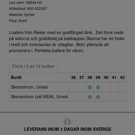
Lev. artnr: 58944-00
Artikelkod: 900-002357
Material: Syntet
Färg: Svart
Loafers från Rieker med en guldfärgad länk. .Det finns resår
på sidorna och gulddetalj på bakkappan.Skorna har ett foder
i textil och innerssulan är uttagbar. Skön yttersula att
promenera i. Perfekta loafers för våren.
Finns i 2 av 14 butiker
Butik
36
37
38
39
40
41
42
43
Skocentrum, Umeå
Skocentrum (vid IKEA), Umeå
LEVERANS INOM 3 DAGAR INOM SVERIGE