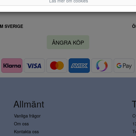
Läs mer om cookies
M SVERIGE
Ö
ÅNGRA KÖP
Allmänt
Vanliga frågor
C
Om oss
1
Kontakta oss
T