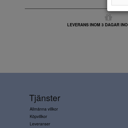
LEVERANS INOM 3 DAGAR INO
Tjänster
Allmänna villkor
Köpvillkor
Leveranser