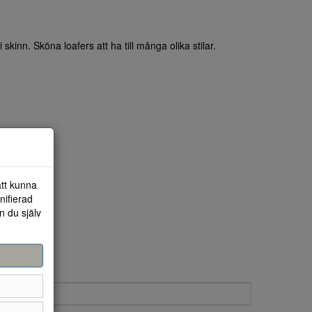
 skinn. Sköna loafers att ha till många olika stilar.
att kunna
nifierad
n du själv