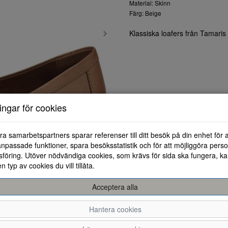
Material: Skinn
Färg: Beige
Klassiska loafers från Tamaris i
ningar för cookies
ra samarbetspartners sparar referenser till ditt besök på din enhet för 
npassade funktioner, spara besöksstatistik och för att möjliggöra perso
föring. Utöver nödvändiga cookies, som krävs för sida ska fungera, ka
en typ av cookies du vill tillåta.
Acceptera alla
Hantera cookies