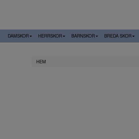
DAMSKOR
HERRSKOR
BARNSKOR
BREDA SKOR
HEM