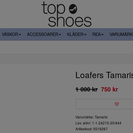
VÄSKOR
ACCESSOARER
KLÄDER
REA
VARUMÄRK
Loafers Tamari
1 000 kr
750 kr
Varumärke: Tamaris
Lev. artnr: 1-1-24215-20/444
Artikelkod: 5519267