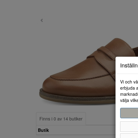
Inställ
Vi och vå
erbjuda a
marknads
välja vilk
Finns i 0 av 14 butiker
Butik