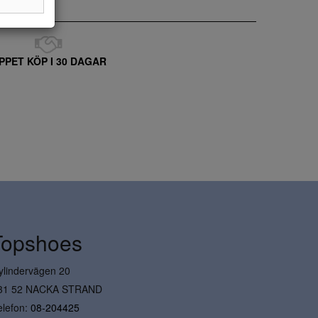
PPET KÖP I 30 DAGAR
Topshoes
ylindervägen 20
31 52 NACKA STRAND
elefon:
08-204425