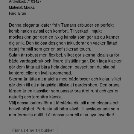
Artikelkod: 7103427
Material: Mocka
Färg: Brun
Denna eleganta loafer från Tamaris erbjuder en perfekt
kombination av stil och komfort. Tillverkad i mjukt
mockaskinn ger den en lyxig känsla som gör att du känner
dig unik. Den tidlösa designen inkluderar en vacker flätad
detalj framtill som ger en sofistikerad touch.
Sulan är robust men flexibel, vilket gör skorna idealiska för
både vardagsbruk och finare tillställningar. Den låga klacken
gör dem lätta att bära hela dagen, oavsett om du ska på
kontoret eller en kvällspromenad.
Skorna är lätta att matcha med både byxor och kjolar, vilket
gör dem till ett mångsidigt tillskott i garderoben. Den bruna
färgen är en klassiker som passar bra året runt och ger en
naturlig och jordnära känsla.
Välj dessa loafers för att förstärka din stil med elegans och
bekvämlighet. Perfekta att bära såväl till avslappnade som
mer formella outfit. Låt dessa skor bli dina nya favoriter!
Finns i 4 av 14 butiker