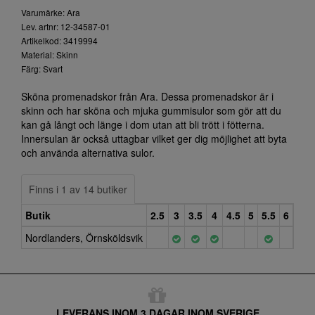
Varumärke: Ara
Lev. artnr: 12-34587-01
Artikelkod: 3419994
Material: Skinn
Färg: Svart
Sköna promenadskor från Ara. Dessa promenadskor är i
skinn och har sköna och mjuka gummisulor som gör att du
kan gå långt och länge i dom utan att bli trött i fötterna.
Innersulan är också uttagbar vilket ger dig möjlighet att byta
och använda alternativa sulor.
Finns i 1 av 14 butiker
Butik
2.5
3
3.5
4
4.5
5
5.5
6
6.5
Nordlanders, Örnsköldsvik
LEVERANS INOM 3 DAGAR INOM SVERIGE