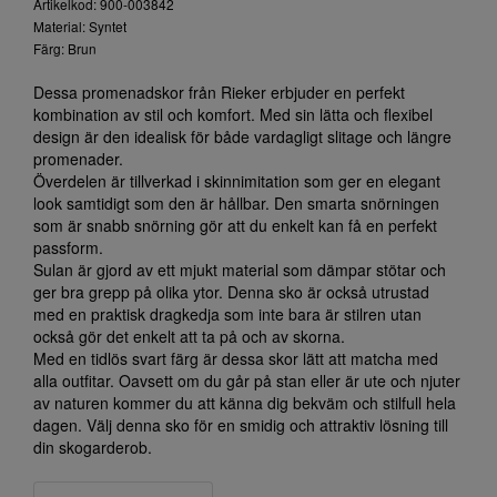
Artikelkod: 900-003842
Material: Syntet
Färg: Brun
Dessa promenadskor från Rieker erbjuder en perfekt
kombination av stil och komfort. Med sin lätta och flexibel
design är den idealisk för både vardagligt slitage och längre
promenader.
Överdelen är tillverkad i skinnimitation som ger en elegant
look samtidigt som den är hållbar. Den smarta snörningen
som är snabb snörning gör att du enkelt kan få en perfekt
passform.
Sulan är gjord av ett mjukt material som dämpar stötar och
ger bra grepp på olika ytor. Denna sko är också utrustad
med en praktisk dragkedja som inte bara är stilren utan
också gör det enkelt att ta på och av skorna.
Med en tidlös svart färg är dessa skor lätt att matcha med
alla outfitar. Oavsett om du går på stan eller är ute och njuter
av naturen kommer du att känna dig bekväm och stilfull hela
dagen. Välj denna sko för en smidig och attraktiv lösning till
din skogarderob.