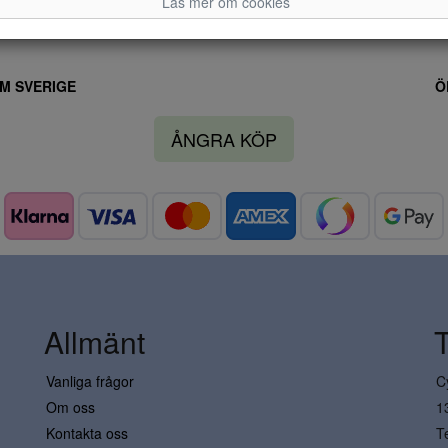
Läs mer om cookies
M SVERIGE
Ö
ÅNGRA KÖP
Allmänt
Vanliga frågor
C
Om oss
1
Kontakta oss
T