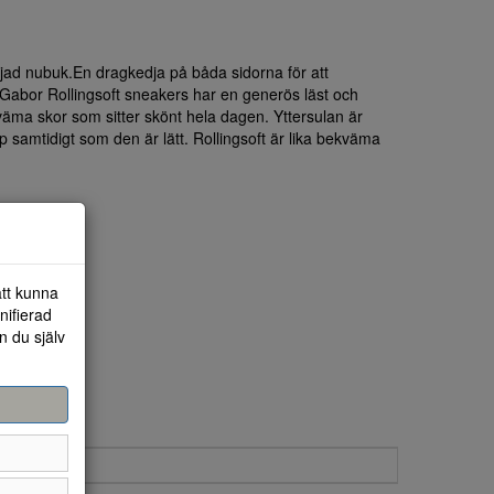
ljad nubuk.En dragkedja på båda sidorna för att
 Gabor Rollingsoft sneakers har en generös läst och
kväma skor som sitter skönt hela dagen. Yttersulan är
 samtidigt som den är lätt. Rollingsoft är lika bekväma
att kunna
nifierad
n du själv