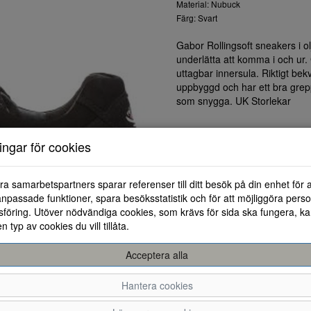
Material: Nubuck
Färg: Svart
Gabor Rollingsoft sneakers i o
underlätta att komma i och ur.
uttagbar innersula. Riktigt be
uppbyggd och har ett bra grepp
som snygga. UK Storlekar
ningar för cookies
ra samarbetspartners sparar referenser till ditt besök på din enhet för 
npassade funktioner, spara besöksstatistik och för att möjliggöra perso
föring. Utöver nödvändiga cookies, som krävs för sida ska fungera, ka
en typ av cookies du vill tillåta.
Acceptera alla
Hantera cookies