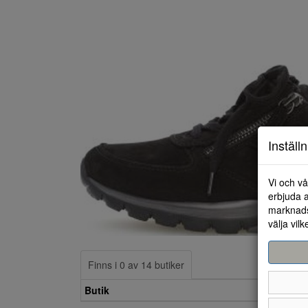
Inställ
Vi och vå
erbjuda a
marknads
välja vilk
Finns i 0 av 14 butiker
Butik