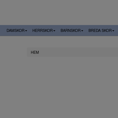
DAMSKOR
HERRSKOR
BARNSKOR
BREDA SKOR
HEM