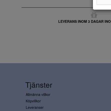
LEVERANS INOM 3 DAGAR INO
Tjänster
Allmänna villkor
Köpvillkor
Leveranser