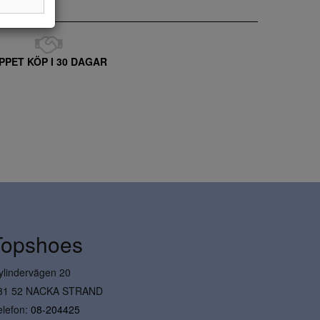
PPET KÖP I 30 DAGAR
Topshoes
ylindervägen 20
31 52 NACKA STRAND
elefon:
08-204425