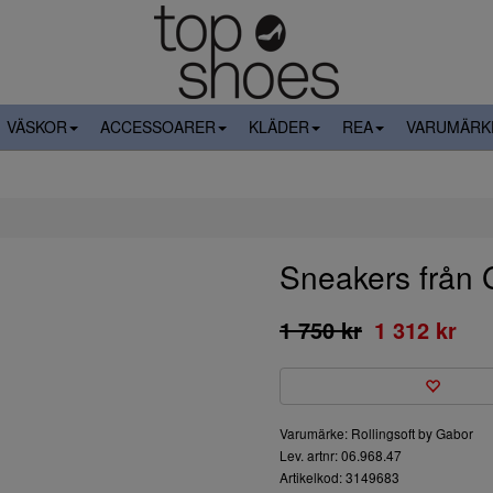
VÄSKOR
ACCESSOARER
KLÄDER
REA
VARUMÄRK
Sneakers från 
1 750 kr
1 312 kr
Varumärke: Rollingsoft by Gabor
Lev. artnr: 06.968.47
Artikelkod: 3149683