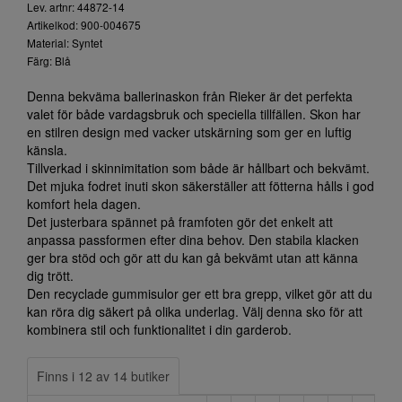
Lev. artnr: 44872-14
Artikelkod: 900-004675
Material: Syntet
Färg: Blå
Denna bekväma ballerinaskon från Rieker är det perfekta
valet för både vardagsbruk och speciella tillfällen. Skon har
en stilren design med vacker utskärning som ger en luftig
känsla.
Tillverkad i skinnimitation som både är hållbart och bekvämt.
Det mjuka fodret inuti skon säkerställer att fötterna hålls i god
komfort hela dagen.
Det justerbara spännet på framfoten gör det enkelt att
anpassa passformen efter dina behov. Den stabila klacken
ger bra stöd och gör att du kan gå bekvämt utan att känna
dig trött.
Den recyclade gummisulor ger ett bra grepp, vilket gör att du
kan röra dig säkert på olika underlag. Välj denna sko för att
kombinera stil och funktionalitet i din garderob.
Finns i 12 av 14 butiker