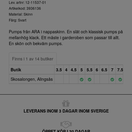
Lev. artnr: 12-11537-01
Artikelkod: 3936136
Material: Skinn
Färg: Svart
Pumps från ARA i nappaskinn. En slät och klassisk pumps på
mellanhög klack. Ett måste i garderoben som passar till allt.
En skön och bekväm pumps.
Finns i 1 av 14 butiker
Butik
3.5
4
4.5
5
5.5
6
6.5
7
7.5
8
Skosalongen, Alingsås
LEVERANS INOM 3 DAGAR INOM SVERIGE
ÖPPET KÖP I 30 DAGAR