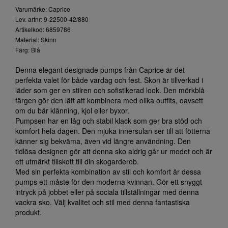
Varumärke: Caprice
Lev. artnr: 9-22500-42/880
Artikelkod: 6859786
Material: Skinn
Färg: Blå
Denna elegant designade pumps från Caprice är det
perfekta valet för både vardag och fest. Skon är tillverkad i
läder som ger en stilren och sofistikerad look. Den mörkblå
färgen gör den lätt att kombinera med olika outfits, oavsett
om du bär klänning, kjol eller byxor.
Pumpsen har en låg och stabil klack som ger bra stöd och
komfort hela dagen. Den mjuka innersulan ser till att fötterna
känner sig bekväma, även vid längre användning. Den
tidlösa designen gör att denna sko aldrig går ur modet och är
ett utmärkt tillskott till din skogarderob.
Med sin perfekta kombination av stil och komfort är dessa
pumps ett måste för den moderna kvinnan. Gör ett snyggt
intryck på jobbet eller på sociala tillställningar med denna
vackra sko. Välj kvalitet och stil med denna fantastiska
produkt.