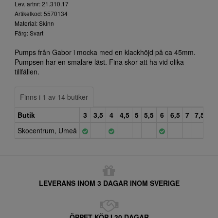
Lev. artnr: 21.310.17
Artikelkod: 5570134
Material: Skinn
Färg: Svart
Pumps från Gabor i mocka med en klackhöjd på ca 45mm.
Pumpsen har en smalare läst. Fina skor att ha vid olika
tillfällen.
Finns i 1 av 14 butiker
Butik
3
3,5
4
4,5
5
5,5
6
6,5
7
7,5
8
Skocentrum, Umeå
LEVERANS INOM 3 DAGAR INOM SVERIGE
ÖPPET KÖP I 30 DAGAR