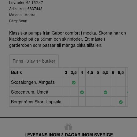
Lev. artnr: 62.152.47
Artikelkod: 6837443
Material: Mocka
Färg: Svart
Klassiska pumps från Gabor comfort i mocka. Skorna har en
klackhöjd på ca 55mm och skinnfoder. Ett måste i
garderoben som passar till många olika tillfällen.
Finns i 3 av 14 butiker
Butik
3
3,5
4
4,5
5
5,5
6
6,5
7
7
Skosalongen, Alingsås
Skocentrum, Umeå
Bergströms Skor, Uppsala
LEVERANS INOM 3 DAGAR INOM SVERIGE