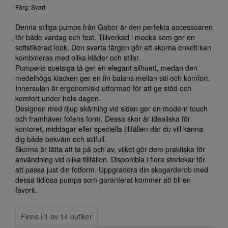
Färg: Svart
Denna stiliga pumps från Gabor är den perfekta accessoaren
för både vardag och fest. Tillverkad i mocka som ger en
sofistikerad look. Den svarta färgen gör att skorna enkelt kan
kombineras med olika kläder och stilar.
Pumpens spetsiga tå ger en elegant silhuett, medan den
medelhöga klacken ger en fin balans mellan stil och komfort.
Innersulan är ergonomiskt utformad för att ge stöd och
komfort under hela dagen.
Designen med djup skärning vid sidan ger en modern touch
och framhäver fotens form. Dessa skor är idealiska för
kontoret, middagar eller speciella tillfällen där du vill känna
dig både bekväm och stilfull.
Skorna är lätta att ta på och av, vilket gör dem praktiska för
användning vid olika tillfällen. Disponibla i flera storlekar för
att passa just din fotform. Uppgradera din skogarderob med
dessa tidlösa pumps som garanterat kommer att bli en
favorit.
Finns i 1 av 14 butiker