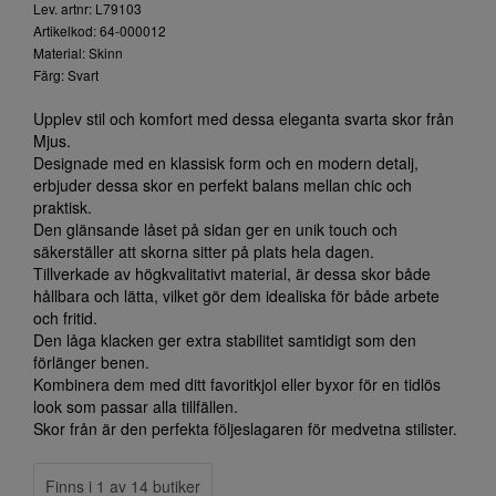
Lev. artnr: L79103
Artikelkod: 64-000012
Material: Skinn
Färg: Svart
Upplev stil och komfort med dessa eleganta svarta skor från
Mjus.
Designade med en klassisk form och en modern detalj,
erbjuder dessa skor en perfekt balans mellan chic och
praktisk.
Den glänsande låset på sidan ger en unik touch och
säkerställer att skorna sitter på plats hela dagen.
Tillverkade av högkvalitativt material, är dessa skor både
hållbara och lätta, vilket gör dem idealiska för både arbete
och fritid.
Den låga klacken ger extra stabilitet samtidigt som den
förlänger benen.
Kombinera dem med ditt favoritkjol eller byxor för en tidlös
look som passar alla tillfällen.
Skor från är den perfekta följeslagaren för medvetna stilister.
Finns i 1 av 14 butiker