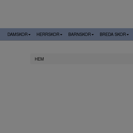
DAMSKOR
HERRSKOR
BARNSKOR
BREDA SKOR
HEM