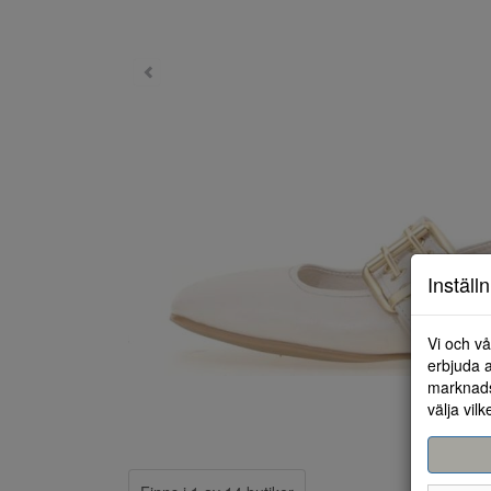
Inställ
Vi och vå
erbjuda a
marknads
välja vilk