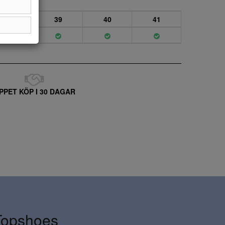
38
39
40
41
PPET KÖP I 30 DAGAR
Topshoes