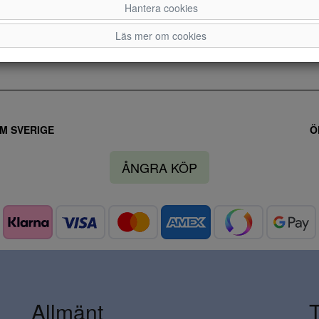
Hantera cookies
36
37
Läs mer om cookies
M SVERIGE
Ö
ÅNGRA KÖP
Allmänt