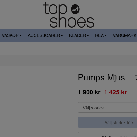
VÄSKOR
ACCESSOARER
KLÄDER
REA
VARUMÄRK
Pumps Mjus. L
1 900 kr
1 425 kr
Välj storlek först