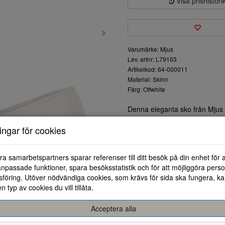
Visa prishistori
Varumärke: Mjus
Lev. artnr: L79103
Artikelkod: 64-000011
Material: Skinn
Färg: Offwhite
Denna eleganta sko från Mjus ä
tillverkad i läder, vilket ger 
ningar för cookies
en liten klack gör att skon är 
Den detaljerade spännen ger e
erbjuder bra stöd. Innersulan 
ra samarbetspartners sparar referenser till ditt besök på din enhet för 
dag utan problem.
npassade funktioner, spara besöksstatistik och för att möjliggöra perso
Färgen är en tidlös vit nyans 
föring. Utöver nödvändiga cookies, som krävs för sida ska fungera, ka
din stil och kombinera dessa sk
en typ av cookies du vill tillåta.
Med denna sko gör du ett modi
garderob. Perfekt för den mod
Acceptera alla