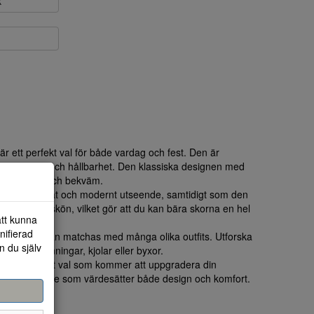
k
r ett perfekt val för både vardag och fest. Den är
en lyxig känsla och hållbarhet. Den klassiska designen med
både stilren och bekväm.
tt sofistikerat och modernt utseende, samtidigt som den
är mjuk och skön, vilket gör att du kan bära skorna en hel
att kunna
nifierad
som enkelt kan matchas med många olika outfits. Utforska
n du själv
or med klänningar, kjolar eller byxor.
gt och stiligt val som kommer att uppgradera din
eintresserade som värdesätter både design och komfort.