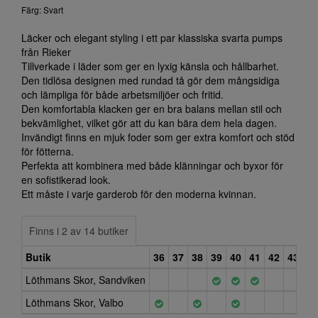
Färg: Svart
Läcker och elegant styling i ett par klassiska svarta pumps
från Rieker
Tillverkade i läder som ger en lyxig känsla och hållbarhet.
Den tidlösa designen med rundad tå gör dem mångsidiga
och lämpliga för både arbetsmiljöer och fritid.
Den komfortabla klacken ger en bra balans mellan stil och
bekvämlighet, vilket gör att du kan bära dem hela dagen.
Invändigt finns en mjuk foder som ger extra komfort och stöd
för fötterna.
Perfekta att kombinera med både klänningar och byxor för
en sofistikerad look.
Ett måste i varje garderob för den moderna kvinnan.
Finns i 2 av 14 butiker
Butik
36
37
38
39
40
41
42
43
Löthmans Skor, Sandviken
Löthmans Skor, Valbo