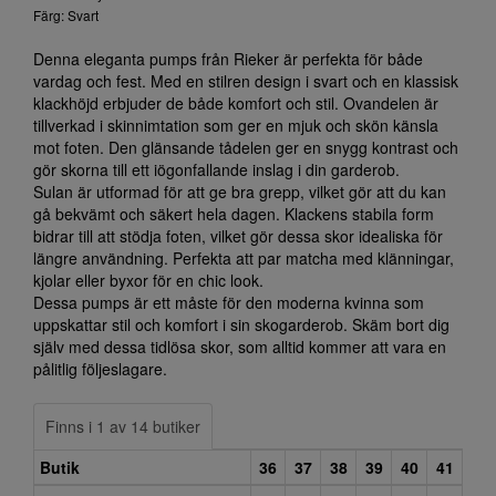
Färg: Svart
Denna eleganta pumps från Rieker är perfekta för både
vardag och fest. Med en stilren design i svart och en klassisk
klackhöjd erbjuder de både komfort och stil. Ovandelen är
tillverkad i skinnimtation som ger en mjuk och skön känsla
mot foten. Den glänsande tådelen ger en snygg kontrast och
gör skorna till ett iögonfallande inslag i din garderob.
Sulan är utformad för att ge bra grepp, vilket gör att du kan
gå bekvämt och säkert hela dagen. Klackens stabila form
bidrar till att stödja foten, vilket gör dessa skor idealiska för
längre användning. Perfekta att par matcha med klänningar,
kjolar eller byxor för en chic look.
Dessa pumps är ett måste för den moderna kvinna som
uppskattar stil och komfort i sin skogarderob. Skäm bort dig
själv med dessa tidlösa skor, som alltid kommer att vara en
pålitlig följeslagare.
Finns i 1 av 14 butiker
Butik
36
37
38
39
40
41