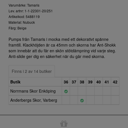
Varumärke: Tamaris
Lev. artnr: 1-1-22301-20/251
Artikelkod: 5488119
Material: Nubuck
Färg: Beige
Pumps från Tamaris i mocka med ett dekorativt spänne
framtill. Klackhöjden är ca 45mm och skorna har Ant-Shokk
som innebär att du får en skön stötdämpning vid varje steg.
Anti-slide ger dig en säkerhet när du går med skorna.
Finns i 2 av 14 butiker
Butik
36
37
38
39
40
41
42
Norrmans Skor Enköping
Anderbergs Skor, Varberg