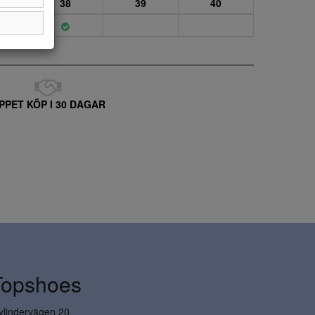
38
39
40
PPET KÖP I 30 DAGAR
Topshoes
ylindervägen 20