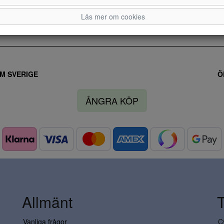
36
37
Läs mer om cookies
M SVERIGE
Ö
ÅNGRA KÖP
Allmänt
Vanliga frågor
C