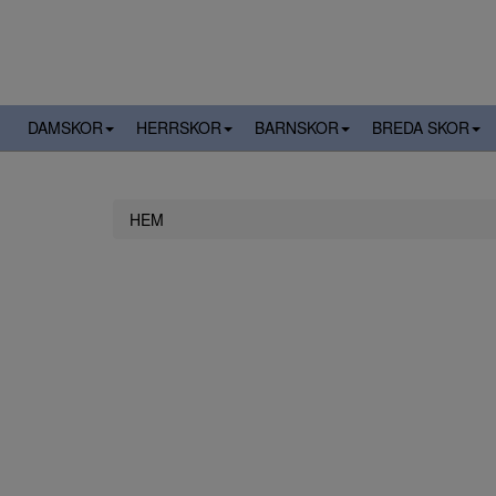
DAMSKOR
HERRSKOR
BARNSKOR
BREDA SKOR
HEM