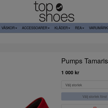
VÄSKOR
ACCESSOARER
KLÄDER
REA
VARUMÄRK
Pumps Tamaris
1 000 kr
Välj storlek först