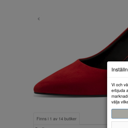
Inställ
Vi och vå
erbjuda a
marknads
välja vilk
Finns i 1 av 14 butiker