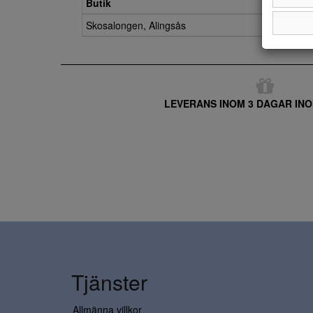
Butik
Skosalongen, Alingsås
LEVERANS INOM 3 DAGAR INO
Tjänster
Allmänna villkor