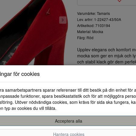
Varumärke: Tamaris
Lev. artnr: 1-22427-43/50A
Artikelkod: 7103194
Material: Mocka
Färg: Röd
Upplev elegans och komfort med
mocka som ger en mjuk och ly
och stabil klack gör dem perfek
Klacken ger en behaglig höjd 
ningar för cookies
stöd. Den röda färgen tillför en 
alltid kommer att sticka ut.
Dessa skor passar utmärkt med 
ra samarbetspartners sparar referenser till ditt besök på din enhet för 
mångsidigt val för din garderob
npassade funktioner, spara besöksstatistik och för att möjliggöra perso
måste för varje modeentusiast
föring. Utöver nödvändiga cookies, som krävs för sida ska fungera, ka
Välj dessa klackskor för att f
en typ av cookies du vill tillåta.
steg vara en kombination av sti
Acceptera alla
Hantera cookies