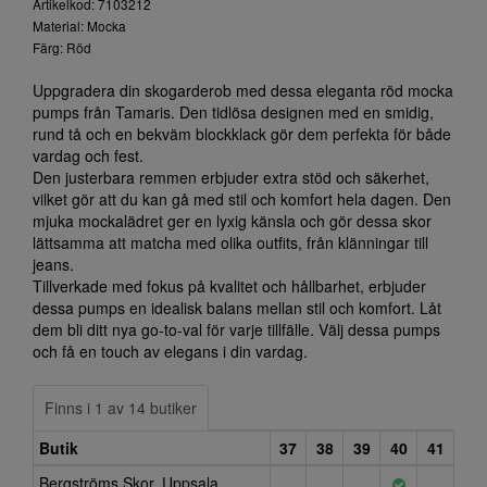
Artikelkod: 7103212
Material: Mocka
Färg: Röd
Uppgradera din skogarderob med dessa eleganta röd mocka
pumps från Tamaris. Den tidlösa designen med en smidig,
rund tå och en bekväm blockklack gör dem perfekta för både
vardag och fest.
Den justerbara remmen erbjuder extra stöd och säkerhet,
vilket gör att du kan gå med stil och komfort hela dagen. Den
mjuka mockalädret ger en lyxig känsla och gör dessa skor
lättsamma att matcha med olika outfits, från klänningar till
jeans.
Tillverkade med fokus på kvalitet och hållbarhet, erbjuder
dessa pumps en idealisk balans mellan stil och komfort. Låt
dem bli ditt nya go-to-val för varje tillfälle. Välj dessa pumps
och få en touch av elegans i din vardag.
Finns i 1 av 14 butiker
Butik
37
38
39
40
41
Bergströms Skor, Uppsala