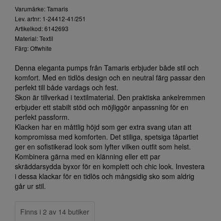
Varumärke: Tamaris
Lev. artnr: 1-24412-41/251
Artikelkod: 6142693
Material: Textil
Färg: Offwhite
Denna eleganta pumps från Tamaris erbjuder både stil och
komfort. Med en tidlös design och en neutral färg passar den
perfekt till både vardags och fest.
Skon är tillverkad i textilmaterial. Den praktiska ankelremmen
erbjuder ett stabilt stöd och möjliggör anpassning för en
perfekt passform.
Klacken har en måttlig höjd som ger extra svang utan att
kompromissa med komforten. Det stiliga, spetsiga tåpartiet
ger en sofistikerad look som lyfter vilken outfit som helst.
Kombinera gärna med en klänning eller ett par
skräddarsydda byxor för en komplett och chic look. Investera
i dessa klackar för en tidlös och mångsidig sko som aldrig
går ur stil.
Finns i 2 av 14 butiker