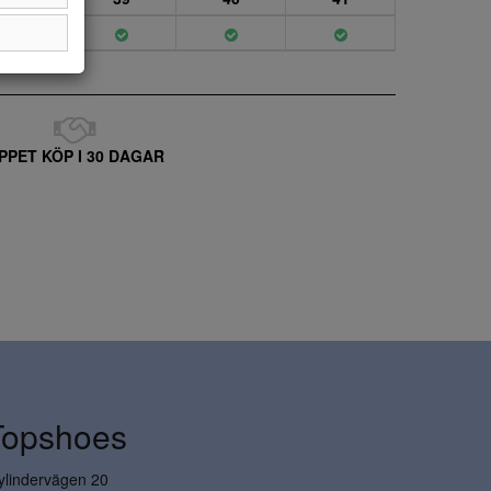
PPET KÖP I 30 DAGAR
Topshoes
ylindervägen 20