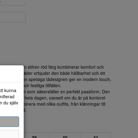
k
rån Mjus i en stilren röd färg kombinerar komfort och
ögkvalitativt läder erbjuder den både hållbarhet och ett
luetten och den spetsiga tådesignen ger en modern touch,
de arbete och festliga tillfällen.
att kunna
r rem på hälen som säkerställer en perfekt passform. Den
nifierad
t bära skorna hela dagen, oavsett om du är på kontoret
n du själv
lätt att kombinera med olika outfits, från klänningar till
yfter din stil.
38
39
40
41