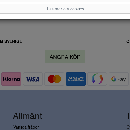
Läs mer om cookies
M SVERIGE
Ö
ÅNGRA KÖP
Allmänt
Vanliga frågor
C