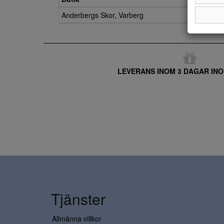
Anderbergs Skor, Varberg
LEVERANS INOM 3 DAGAR INO
Tjänster
Allmänna villkor