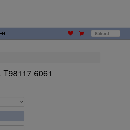
EN
s. T98117 6061