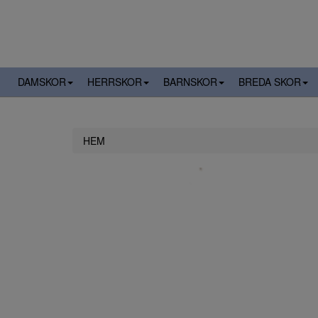
DAMSKOR
HERRSKOR
BARNSKOR
BREDA SKOR
HEM