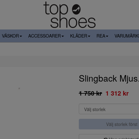
VÄSKOR
ACCESSOARER
KLÄDER
REA
VARUMÄRK
Slingback Mju
1 750 kr
1 312 kr
Välj storlek först