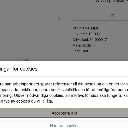
Visa prishistori
Varumärke: Mjus
Lev. artnr: T98117
Artikelkod: 64-000017
Material: Skinn
Färg: Röd
Denna eleganta slingback-sko f
ningar för cookies
trendig design. Tillverkad av h
lyxigt utseende. Den smala si
vilket gör skorna perfekta för bå
ra samarbetspartners sparar referenser till ditt besök på din enhet för 
Skon har en praktisk justerba
npassade funktioner, spara besöksstatistik och för att möjliggöra perso
låga klacken gör det enkelt at
föring. Utöver nödvändiga cookies, som krävs för sida ska fungera, ka
eller ute på stan. Denna sko är 
en typ av cookies du vill tillåta.
jeans, och ger en färgklick som l
Acceptera alla
Hantera cookies
37