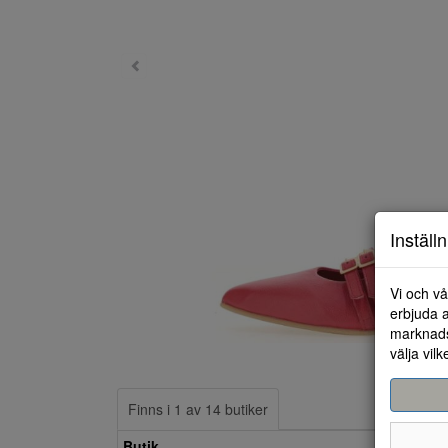
Inställ
Vi och vå
erbjuda a
marknads
välja vilk
Finns i 1 av 14 butiker
Butik