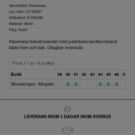
Varumärke: Klaveness
Lev. artnr: CF 00837
Artikelkod: 9-000496
Material: Skinn
Färg: Svart
Klaveness bekvämsandal med justerbara kardborreband
både fram och bak. Uttagbar innersula.
Finns i 1 av 14 butiker
Butik
39
40
41
42
43
44
45
46
47
4
Skosalongen, Alingsås
LEVERANS INOM 3 DAGAR INOM SVERIGE