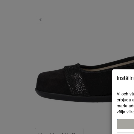
Inställ
Vi och vå
erbjuda a
marknads
välja vilk