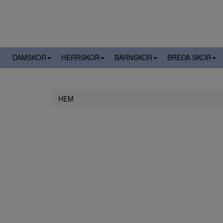
DAMSKOR
HERRSKOR
BARNSKOR
BREDA SKOR
HEM