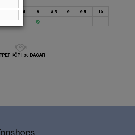
7
7,5
8
8,5
9
9,5
10
PPET KÖP I 30 DAGAR
Topshoes