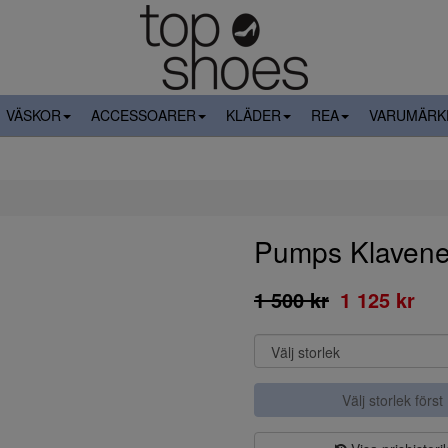
VÄSKOR
ACCESSOARER
KLÄDER
REA
VARUMÄRK
Pumps Klavene
1 500 kr
1 125 kr
Välj storlek först