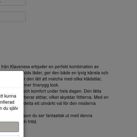
k
 från Klaveness erbjuder en perfekt kombination av
 mjukt svinsädds läder, ger den både en lyxig känsla och
tförandet gör den lätt att matcha med olika klädstilar,
fit eller en mer finsnygg look.
 ge bra stöd och komfort under hela dagen. Den lätta
att kunna
ång och absorberar stötar, vilket skyddar fötterna. Med en
nifierad
 karaktär, är detta ett utmärkt val för den moderna
n du själv
m samtidigt som du ser fantastisk ut med denna
e arbete och fritid.