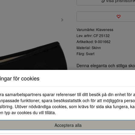
Visa prishistori
Varumärke: Klaveness
Lev. artnr: CF 25132
Artikelkod: 9-001662
Material: Skinn
Färg: Svart
Denna eleganta och stiliga sko
komfort och mode. Tillverkad i
ningar för cookies
hållbarhet. Det skarpa svarta u
oavsett om det är en vardagsout
Skoformen är designad för att
ra samarbetspartners sparar referenser till ditt besök på din enhet för 
sulan bidrar till en behaglig g
npassade funktioner, spara besöksstatistik och för att möjliggöra perso
snygg detalj av textur som ger
föring. Utöver nödvändiga cookies, som krävs för sida ska fungera, ka
kvinnan.
en typ av cookies du vill tillåta.
Känn dig självsäker och bekvä
mångsidiga sko. Perfekt för båd
Acceptera alla