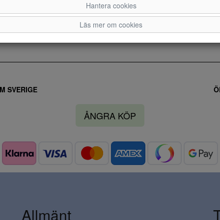
Hantera cookies
2,5
3
3,5
4
4,5
5
5,5
6
6,5
Läs mer om cookies
M SVERIGE
Ö
ÅNGRA KÖP
Allmänt