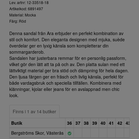
Lev. artnr: 12-33518-18
Artikelkod: 6891497
Material: Mocka
Färg: Röd
Denna sandal från Ara erbjuder en perfekt kombination av
stil och komfort. Den eleganta designen med mjuka, suède
överdelar ger en lyxig känsla som kompletterar din
sommargarderob.
Sandalen har justerbara remmar för en personlig passform,
vilket gör den lätt att ta på och av. Den platta sulan med ett
lättviktigt material ger bra stöd och dämpning för hela dagen.
Den ljusa färgen ger en fräsch och livlig känsla, perfekt för
både vardagsbruk och speciella tillfällen. Kombinera med
klänningar, kjolar eller jeans för en avslappnad men chic
look.
Finns i 1 av 14 butiker
Butik
36
37
38
39
40
41
42
43
Bergströms Skor, Västerås