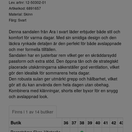
Lev. artnr: 12-50302-01
Artikelkod: 6891657
Material: Skinn
Färg: Svart
Denna sandalen från Ara i svart läder erbjuder både stil och
komfort för varma dagar. Med sin smidiga design och den
läckra rynkade detaljen är den perfekt för både avslappnade
och mer formella tillfällen.
Sandalen har en justerbar rem vilket ger en skräddarsydd
passform och extra stöd. Den öppna tån och de strategiskt
placerade utskärningarna säkerställer god ventilation, vilket
gör den idealisk för sommarens heta dagar.
Den robusta sulan ger utmärkt grepp och hållbarhet, vilket
gör att du kan använda dem hela dagen utan obehag.
Kombinera med klänningar, shorts eller byxor för en snygg
och avslappnad look.
Finns i 1 av 14 butiker
Butik
36
37
38
39
40
41
42
43