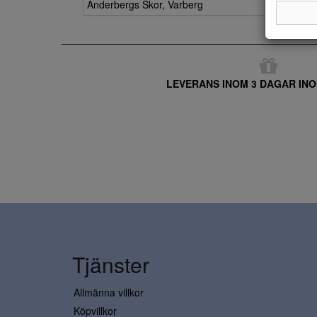
Anderbergs Skor, Varberg
LEVERANS INOM 3 DAGAR INO
Tjänster
Allmänna villkor
Köpvillkor