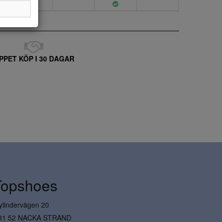
PPET KÖP I 30 DAGAR
Topshoes
ylindervägen 20
31 52 NACKA STRAND