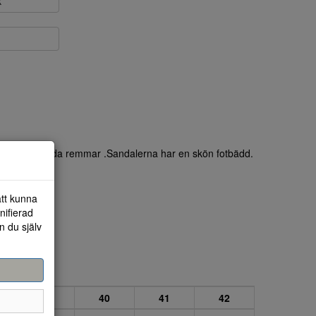
k
ed två korslagda remmar .Sandalerna har en skön fotbädd.
att kunna
nifierad
n du själv
39
40
41
42