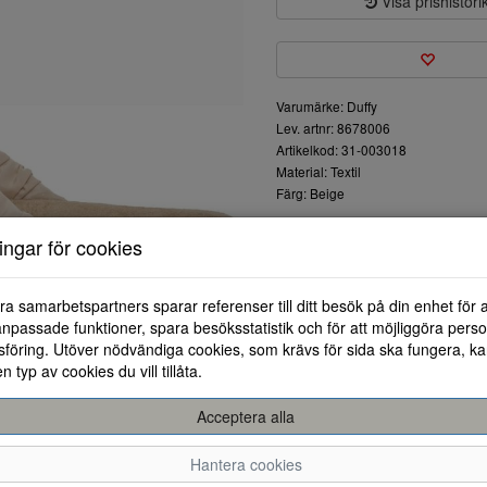
Visa prishistori
Varumärke: Duffy
Lev. artnr: 8678006
Artikelkod: 31-003018
Material: Textil
Färg: Beige
Sandaler från Duffy i textil.m
ningar för cookies
Perfekta sommarsandaler.
ra samarbetspartners sparar referenser till ditt besök på din enhet för 
npassade funktioner, spara besöksstatistik och för att möjliggöra perso
föring. Utöver nödvändiga cookies, som krävs för sida ska fungera, ka
en typ av cookies du vill tillåta.
Acceptera alla
36
37
38
Hantera cookies