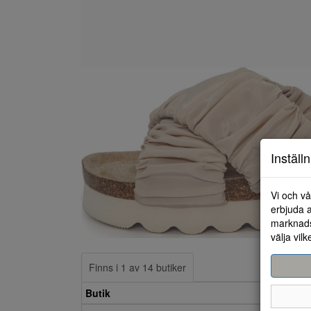
Inställ
Vi och vå
erbjuda a
marknads
välja vilk
Finns i 1 av 14 butiker
Butik