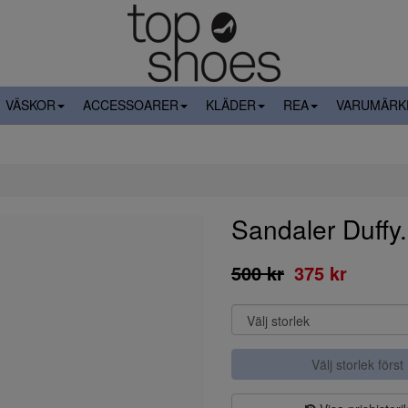
VÄSKOR
ACCESSOARER
KLÄDER
REA
VARUMÄRK
Sandaler Duffy
500 kr
375 kr
Välj storlek först