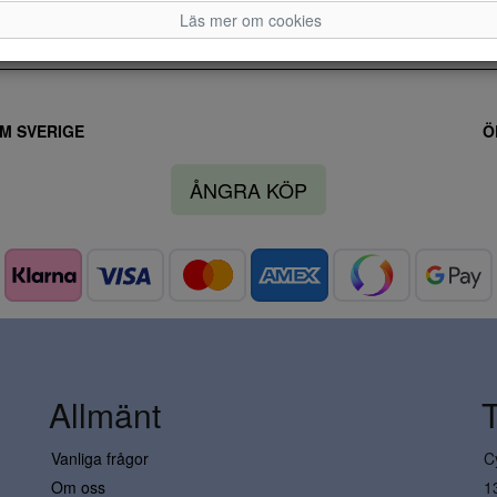
Läs mer om cookies
M SVERIGE
Ö
ÅNGRA KÖP
Allmänt
Vanliga frågor
C
Om oss
1