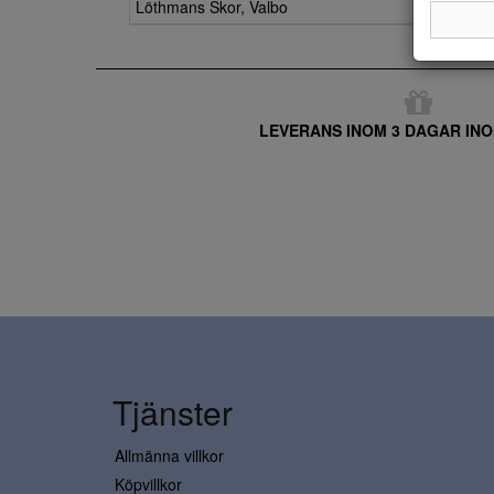
Löthmans Skor, Valbo
LEVERANS INOM 3 DAGAR INO
Tjänster
Allmänna villkor
Köpvillkor