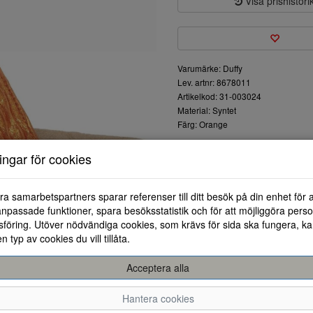
Visa prishistori
Varumärke: Duffy
Lev. artnr: 8678011
Artikelkod: 31-003024
Material: Syntet
Färg: Orange
Sandaler från Duffy i skinnimti
ningar för cookies
40mm och sulan är i syntet.
ra samarbetspartners sparar referenser till ditt besök på din enhet för 
npassade funktioner, spara besöksstatistik och för att möjliggöra perso
föring. Utöver nödvändiga cookies, som krävs för sida ska fungera, ka
en typ av cookies du vill tillåta.
Acceptera alla
36
37
38
Hantera cookies