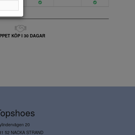
PPET KÖP I 30 DAGAR
Topshoes
ylindervägen 20
31 52 NACKA STRAND