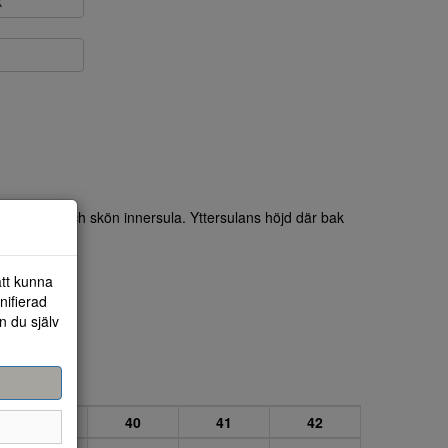
k
ation.Mjuk och skön innersula. Yttersulans höjd där bak
att kunna
nifierad
n du själv
39
40
41
42