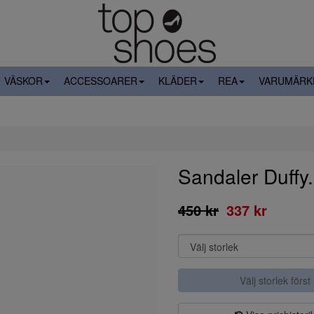
VÄSKOR
ACCESSOARER
KLÄDER
REA
VARUMÄRK
Sandaler Duffy
450 kr
337 kr
Välj storlek först