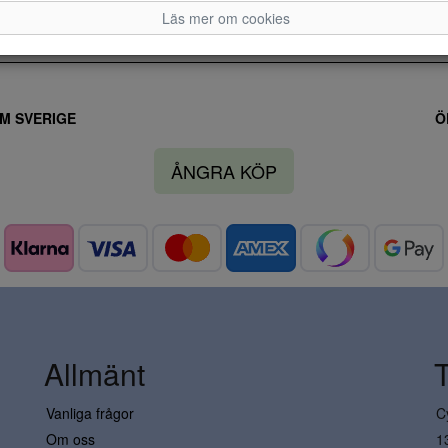
Läs mer om cookies
M SVERIGE
Ö
ÅNGRA KÖP
Allmänt
Vanliga frågor
C
Om oss
1