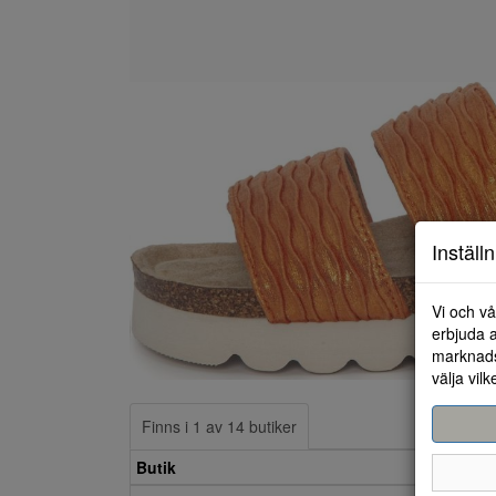
Inställ
Vi och vå
erbjuda a
marknads
välja vilk
Finns i 1 av 14 butiker
Butik