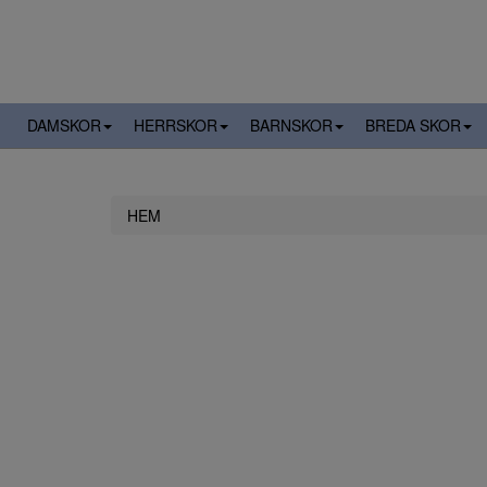
DAMSKOR
HERRSKOR
BARNSKOR
BREDA SKOR
HEM