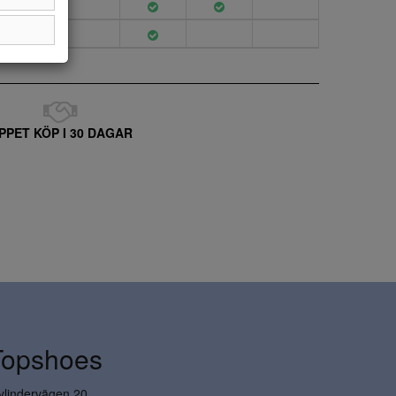
PPET KÖP I 30 DAGAR
Topshoes
ylindervägen 20