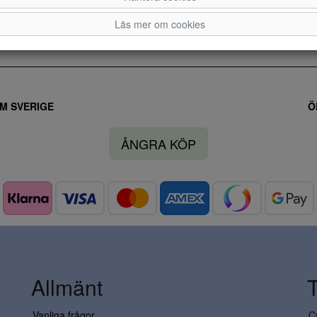
Läs mer om cookies
M SVERIGE
Ö
ÅNGRA KÖP
Allmänt
Vanliga frågor
C