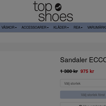
VÄSKOR
ACCESSOARER
KLÄDER
REA
VARUMÄRK
Sandaler EC
1 300 kr
975 kr
Välj storlek först