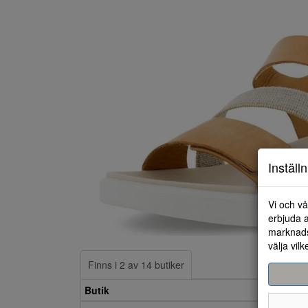
Inställ
Vi och vå
erbjuda a
marknads
välja vilk
Finns i 2 av 14 butiker
Butik