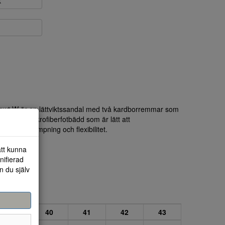
k
owt W är en lättviktssandal med två kardborremmar som
orm.Mjuk mikrofiberfotbädd som är lätt att
 som ger dämpning och flexibilitet.
att kunna
nifierad
n du själv
39
40
41
42
43