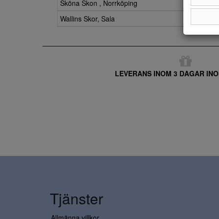
Sköna Skon , Norrköping
Wallins Skor, Sala
LEVERANS INOM 3 DAGAR INO
Tjänster
Allmänna villkor