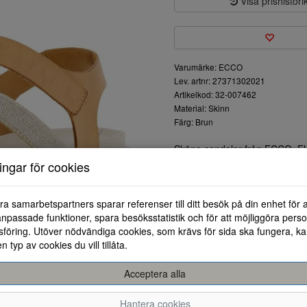
Visa prishistori
Varumärke: ECCO
Lev. artnr: 27371302021
Artikelkod: 32-007462
Material: Skinn
Färg: Brun
Sköna sandaler från ECCO. Fl
går att reglera för bästa passf
ningar för cookies
underhålla.Lätta, vita PU-sulor
ra samarbetspartners sparar referenser till ditt besök på din enhet för 
npassade funktioner, spara besöksstatistik och för att möjliggöra perso
föring. Utöver nödvändiga cookies, som krävs för sida ska fungera, ka
en typ av cookies du vill tillåta.
Acceptera alla
35
36
37
38
Hantera cookies